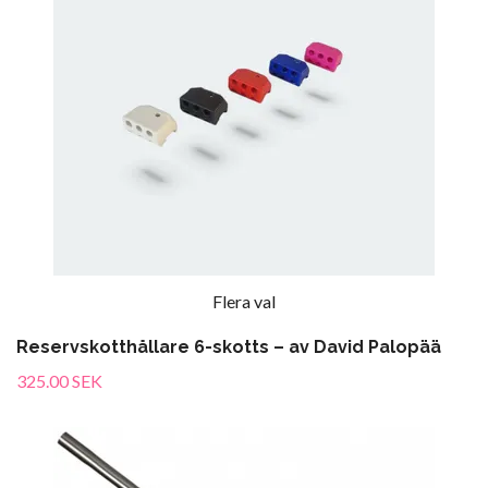
Flera val
Reservskotthållare 6-skotts – av David Palopää
325.00 SEK