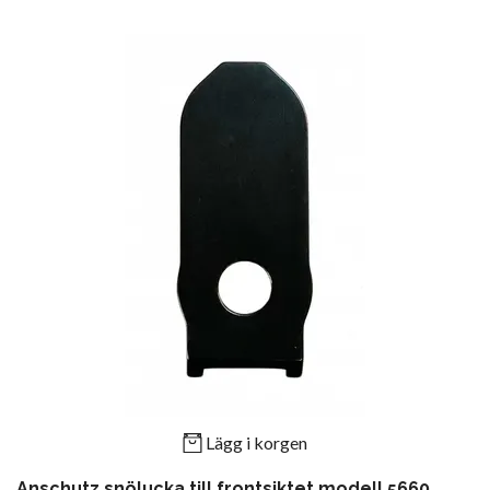
Lägg i korgen
Anschutz snölucka till frontsiktet modell 5660