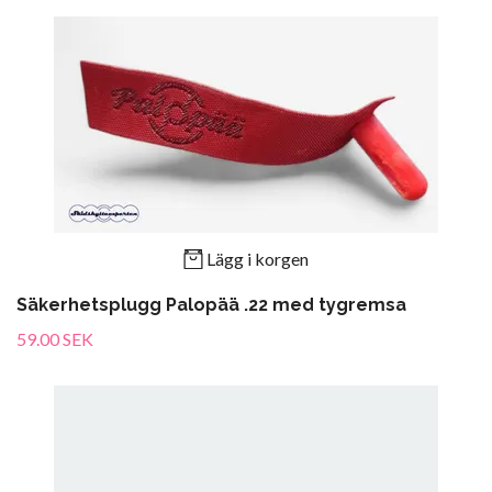
Lägg i korgen
Säkerhetsplugg Palopää .22 med tygremsa
59.00 SEK