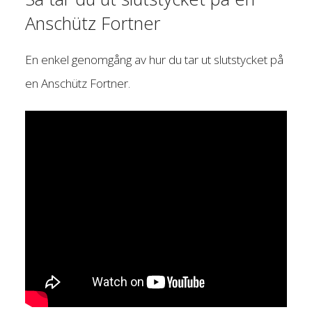
Anschütz Fortner
En enkel genomgång av hur du tar ut slutstycket på
en Anschütz Fortner.