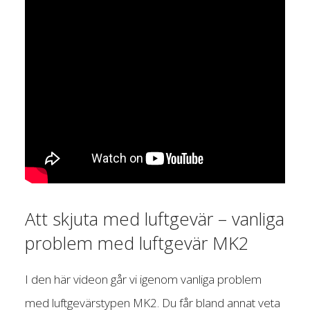
Att skjuta med luftgevär – vanliga
problem med luftgevär MK2
I den här videon går vi igenom vanliga problem
med luftgevärstypen MK2. Du får bland annat veta