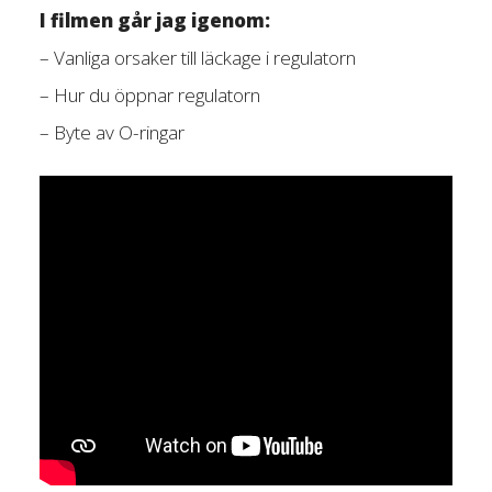
I filmen går jag igenom:
– Vanliga orsaker till läckage i regulatorn
– Hur du öppnar regulatorn
– Byte av O-ringar