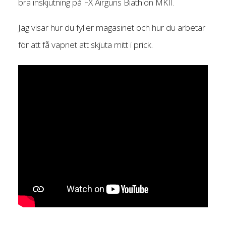
bra inskjutning på FX Airguns Biathlon MKII.
Jag visar hur du fyller magasinet och hur du arbetar
för att få vapnet att skjuta mitt i prick.