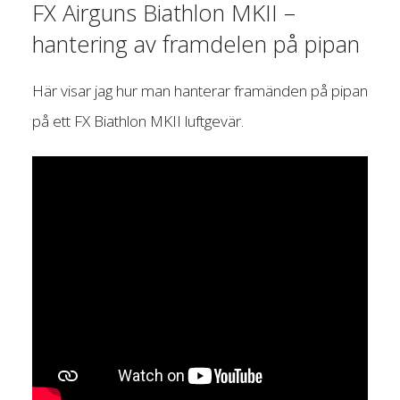
FX Airguns Biathlon MKII –
hantering av framdelen på pipan
Här visar jag hur man hanterar framänden på pipan
på ett FX Biathlon MKII luftgevär.