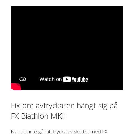
Fix om avtryckaren hängt sig på
FX Biathlon MKII
När det inte går att trycka av skottet med FX