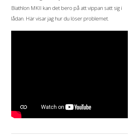
Biathlon MKII kan det bero på att vippan satt sig i
lådan. Här visar jag hur du löser problemet.