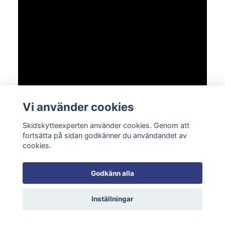
Vi använder cookies
Skidskytteexperten använder cookies. Genom att
fortsätta på sidan godkänner du användandet av
Justering av bakkappa på en
cookies.
Anschütz Fortner
Godkänn alla
Här visas hur du justerar bakkappan på en
Inställningar
Anschütz Fortner.