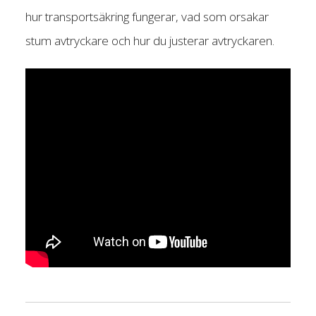
hur transportsäkring fungerar, vad som orsakar
stum avtryckare och hur du justerar avtryckaren.