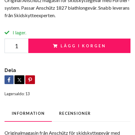
Original Anschütz magasin för skidskyttegevär med Fortner-
system. Passar Anschütz 1827 biathlongevär. Snabb leverans
från Skidskytteexperten.
I lager.
LÄGG I KORGEN
Dela
Lagersaldo:
13
INFORMATION
RECENSIONER
Originalmagasin från Anschütz för skidskyttegevär med