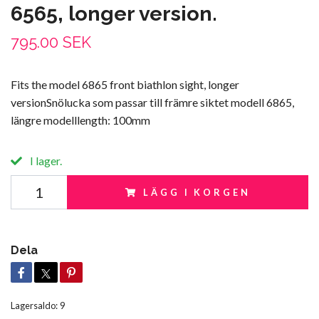
6565, longer version.
795.00 SEK
Fits the model 6865 front biathlon sight, longer
versionSnölucka som passar till främre siktet modell 6865,
längre modelllength: 100mm
I lager.
LÄGG I KORGEN
Dela
Lagersaldo:
9