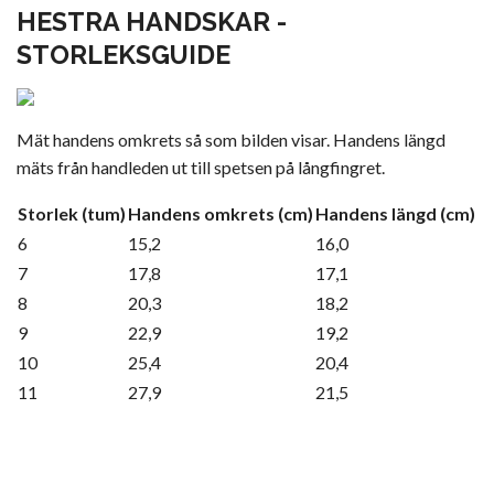
HESTRA HANDSKAR -
STORLEKSGUIDE
Mät handens omkrets så som bilden visar. Handens längd
mäts från handleden ut till spetsen på långfingret.
Storlek (tum)
Handens omkrets (cm)
Handens längd (cm)
6
15,2
16,0
7
17,8
17,1
8
20,3
18,2
9
22,9
19,2
10
25,4
20,4
11
27,9
21,5