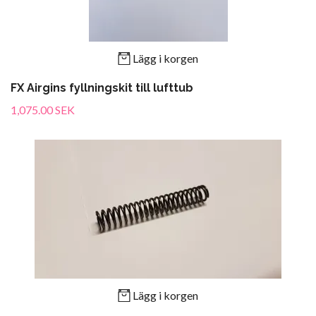
Lägg i korgen
FX Airgins fyllningskit till lufttub
1,075.00 SEK
Lägg i korgen