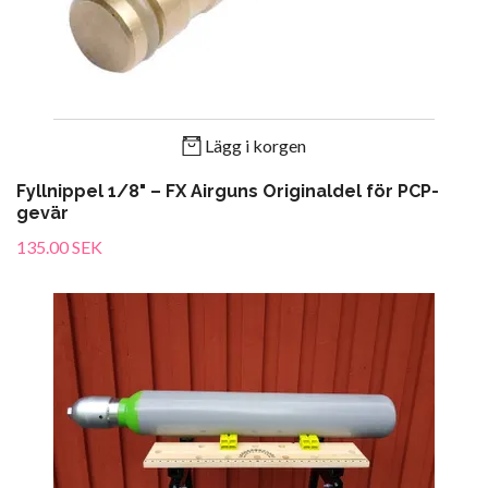
Lägg i korgen
Fyllnippel 1/8" – FX Airguns Originaldel för PCP-
gevär
135.00 SEK