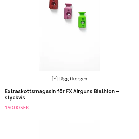
Lägg i korgen
Extraskottsmagasin för FX Airguns Biathlon –
styckvis
190.00 SEK