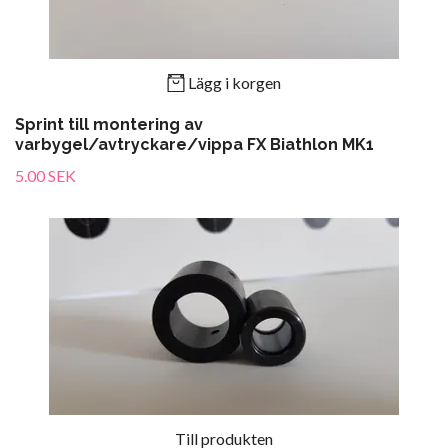
Lägg i korgen
Sprint till montering av
varbygel/avtryckare/vippa FX Biathlon MK1
5.00 SEK
Till produkten