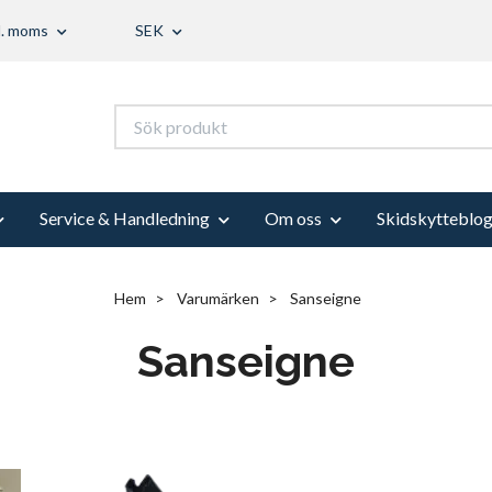
l. moms
SEK
Service & Handledning
Om oss
Skidskytteblo
Hem
Varumärken
Sanseigne
Sanseigne