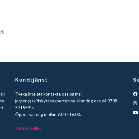
et
Kundtjänst
S
ill
Tveka inte att kontakta oss på mail
tte
jorgen@skidskytteexperten.se
eller ring oss på 0708
et.
571559!<
Öppet var dag mellan 9.00 - 16.00.
Våra köpvillkor