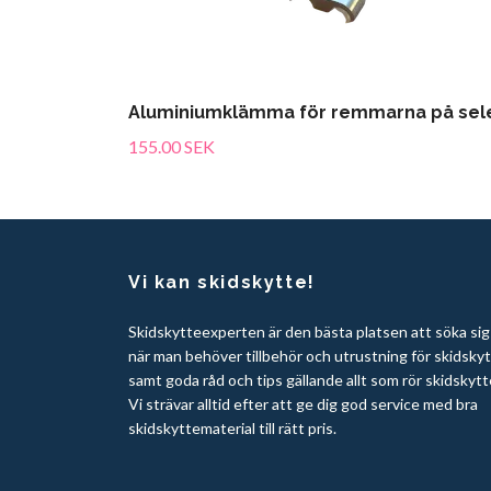
Aluminiumklämma för remmarna på sel
155.00 SEK
Vi kan skidskytte!
Skidskytteexperten är den bästa platsen att söka sig t
när man behöver tillbehör och utrustning för skidsky
samt goda råd och tips gällande allt som rör skidskytt
Vi strävar alltid efter att ge dig god service med bra
skidskyttematerial till rätt pris.