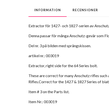
INFORMATION
RECENSIONER
Extractor för 1427- och 1827-serien av Anschut
Denna passar för många Anschutz-gevär som Flobe
Del nr. 3 på bilden med sprängskissen.
artikel nr.: 003019
Extractor, right side for the 64 Series bolt.
These are correct for many Anschutz rifles such a
Rifles.Correct for the 1427 & 1827 Series of biath
Item # 3 on the Parts list.
Item Nr.: 003019