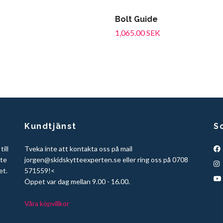
Bolt Guide
1,065.00 SEK
Kundtjänst
S
ill
Tveka inte att kontakta oss på mail
tte
jorgen@skidskytteexperten.se
eller ring oss på 0708
et.
571559!<
Öppet var dag mellan 9.00 - 16.00.
Våra köpvillkor