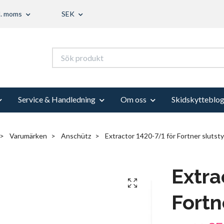
l. moms
SEK
Service & Handledning
Om oss
Skidskytteblo
Varumärken
Anschütz
Extractor 1420-7/1 för Fortner slutst
Extra
Fortn