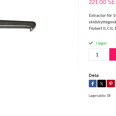
221.00 S
Extractor för 
skidskyttegevä
Flobert II, CIL
I lager.
Dela
Lagersaldo:
18