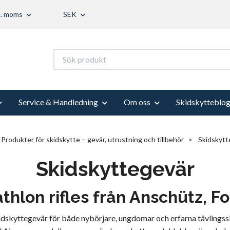
l. moms
SEK
Service & Handledning
Om oss
Skidskytteblo
Produkter för skidskytte – gevär, utrustning och tillbehör
Skidskytt
Skidskyttegevär
thlon rifles från Anschütz, F
kidskyttegevär för både nybörjare, ungdomar och erfarna tävlingss