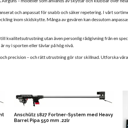
X Airguns – modeller som används av skyttar och klubbar över hela
alanserat och anpassat för snabb och säker repetering. I vårt sorti
eckling inom skidskytte. Många av gevären kan dessutom anpassas m
ill kvalitetsutrustning utan även personlig rådgivning från en specia
r ny i sporten eller tävlar på hög nivå.
 och precision – och rätt utrustning gör stor skillnad. Utforska v
nt
Anschütz 1827 Fortner-System med Heavy
Barrel Pipa 550 mm .22lr