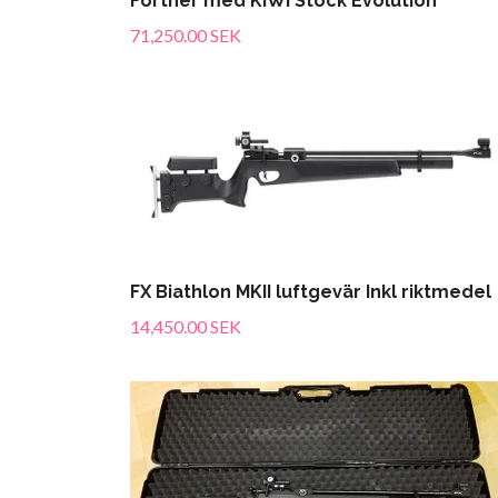
Fortner med KIWI Stock Evolution
71,250.00 SEK
FX Biathlon MKII luftgevär Inkl riktmedel
14,450.00 SEK