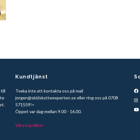
Kundtjänst
S
ill
Tveka inte att kontakta oss på mail
tte
jorgen@skidskytteexperten.se
eller ring oss på 0708
et.
571559!<
Öppet var dag mellan 9.00 - 16.00.
Våra köpvillkor