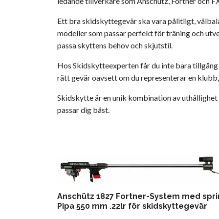
ledande tillverkare som Anschütz, Fortner och F
Ett bra skidskyttegevär ska vara pålitligt, välb
modeller som passar perfekt för träning och utv
passa skyttens behov och skjutstil.
Hos Skidskytteexperten får du inte bara tillgång t
rätt gevär oavsett om du representerar en klubb, ä
Skidskytte är en unik kombination av uthållighet
passar dig bäst.
Anschütz 1827 Fortner-System med spri
Pipa 550 mm .22lr för skidskyttegevär