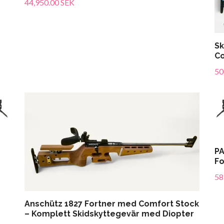
44,950.00 SEK
Sk
Co
50
PA
Fo
58
Anschütz 1827 Fortner med Comfort Stock
– Komplett Skidskyttegevär med Diopter