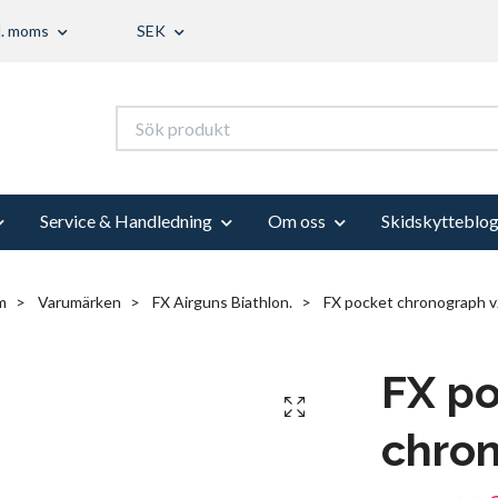
l. moms
SEK
Service & Handledning
Om oss
Skidskytteblo
m
Varumärken
FX Airguns Biathlon.
FX pocket chronograph 
FX p
chro