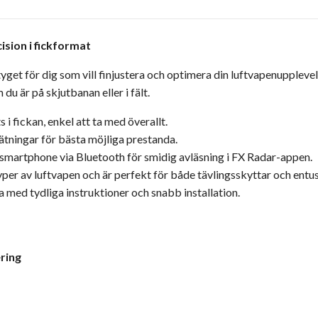
sion i fickformat
get för dig som vill finjustera och optimera din luftvapenupple
u är på skjutbanan eller i fält.
s i fickan, enkel att ta med överallt.
ätningar för bästa möjliga prestanda.
n smartphone via Bluetooth för smidig avläsning i FX Radar-appen.
yper av luftvapen och är perfekt för både tävlingsskyttar och entus
 med tydliga instruktioner och snabb installation.
ring