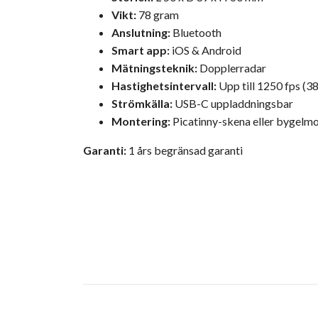
Vikt:
78 gram
Anslutning:
Bluetooth
Smart app:
iOS & Android
Mätningsteknik:
Dopplerradar
Hastighetsintervall:
Upp till 1250 fps (3
Strömkälla:
USB-C uppladdningsbar
Montering:
Picatinny-skena eller bygelm
Garanti:
1 års begränsad garanti