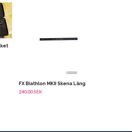
FX Biathlon M
Impact/Cro
150.00 SEK
aket
FX Biathlon MKII Skena Lång
240.00 SEK