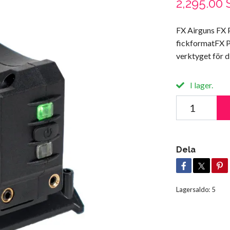
2,295.00
FX Airguns FX 
fickformatFX P
verktyget för di
I lager.
Dela
Lagersaldo:
5