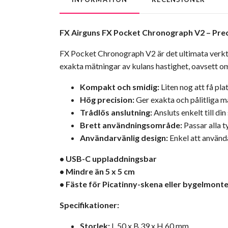
FX Airguns FX Pocket Chronograph V2 – Preci
FX Pocket Chronograph V2 är det ultimata verkty
exakta mätningar av kulans hastighet, oavsett om d
Kompakt och smidig:
Liten nog att få plat
Hög precision:
Ger exakta och pålitliga m
Trådlös anslutning:
Ansluts enkelt till di
Brett användningsområde:
Passar alla t
Användarvänlig design:
Enkel att använda
• USB-C uppladdningsbar
• Mindre än 5 x 5 cm
• Fäste för Picatinny-skena eller bygelmonte
Specifikationer:
Storlek:
L 50 x B 39 x H 60 mm