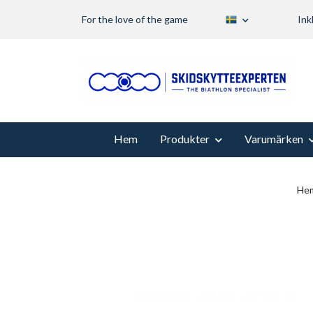
For the love of the game
Ink
Hem
Produkter
Varumärken
He