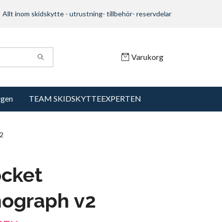
Allt inom skidskytte - utrustning- tillbehör- reservdelar
Varukorg
ggen
TEAM SKIDSKYTTEEXPERTEN
v2
ocket
nograph v2