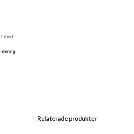
81 m/s)
ontering