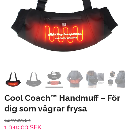
Cool Coach™ Handmuff – För
dig som vägrar frysa
1,249.00 SEK
1,049.00 SEK