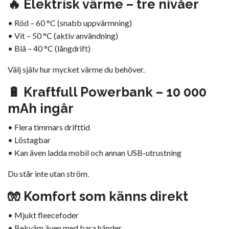
🔥 Elektrisk värme – tre nivåer
• Röd – 60 °C (snabb uppvärmning)
• Vit – 50 °C (aktiv användning)
• Blå – 40 °C (långdrift)
Välj själv hur mycket värme du behöver.
🔋 Kraftfull Powerbank – 10 000
mAh ingår
• Flera timmars drifttid
• Löstagbar
• Kan även ladda mobil och annan USB-utrustning
Du står inte utan ström.
🧤 Komfort som känns direkt
• Mjukt fleecefoder
• Bekväm även med bara händer