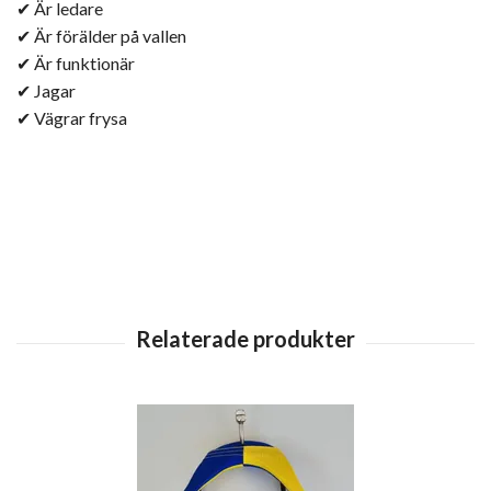
✔ Är ledare
✔ Är förälder på vallen
✔ Är funktionär
✔ Jagar
✔ Vägrar frysa