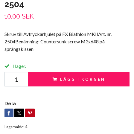
2504
10.00 SEK
Skruv till Avtryckarhjulet på FX Biathlon MKIIArt. nr.
2504Benämning: Countersunk screw M3x6#8 på
sprängskissen
I lager.
LÄGG I KORGEN
Dela
Lagersaldo:
4