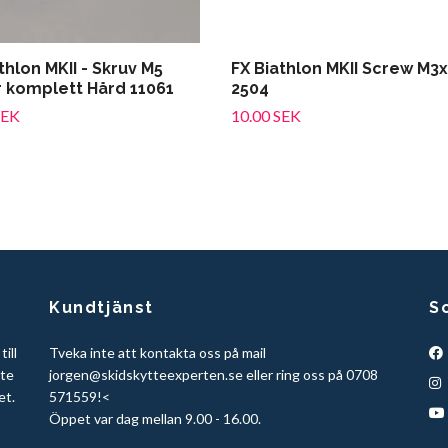
thlon MKII - Skruv M5
FX Biathlon MKII Screw M3
r komplett Hård 11061
2504
SEK
10.00 SEK
Kundtjänst
S
ill
Tveka inte att kontakta oss på mail
tte
jorgen@skidskytteexperten.se
eller ring oss på 0708
et.
571559!<
Öppet var dag mellan 9.00 - 16.00.