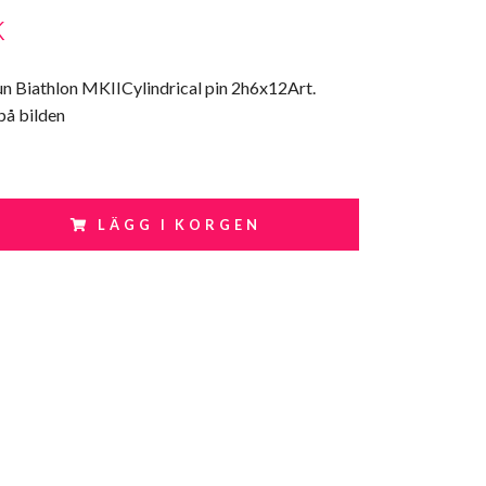
K
gun Biathlon MKIICylindrical pin 2h6x12Art.
på bilden
LÄGG I KORGEN