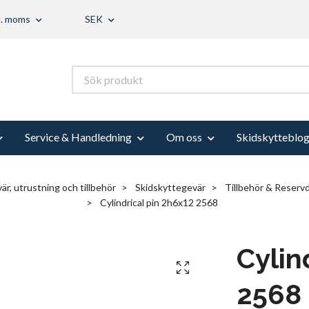
l. moms
SEK
Service & Handledning
Om oss
Skidskytteblo
är, utrustning och tillbehör
Skidskyttegevär
Tillbehör & Reservd
Cylindrical pin 2h6x12 2568
Cylin
2568