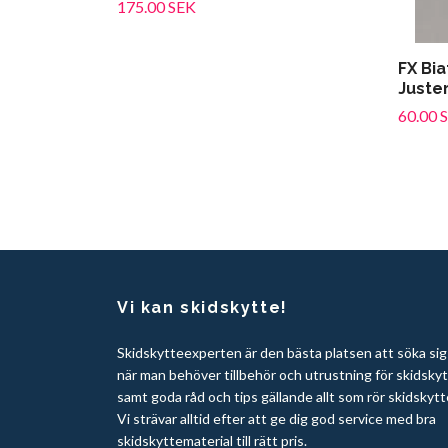
175.00 SEK
FX Bia
Juste
60.00 
Vi kan skidskytte!
Skidskytteexperten är den bästa platsen att söka sig t
när man behöver tillbehör och utrustning för skidsky
samt goda råd och tips gällande allt som rör skidskytt
Vi strävar alltid efter att ge dig god service med bra
skidskyttematerial till rätt pris.