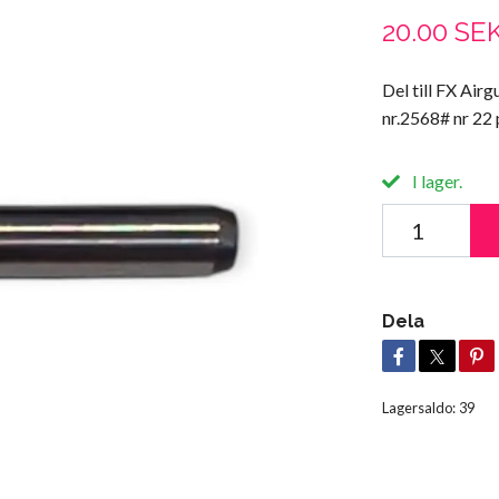
20.00 SE
Del till FX Air
nr.2568# nr 22 
I lager.
Dela
Lagersaldo:
39