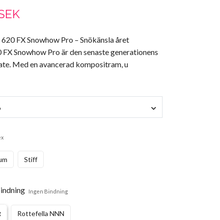
 SEK
 620 FX Snowhow Pro – Snökänsla året
FX Snowhow Pro är den senaste generationens
skate. Med en avancerad kompositram, u
6
ex
um
Stiff
indning
Ingen Bindning
g
Rottefella NNN