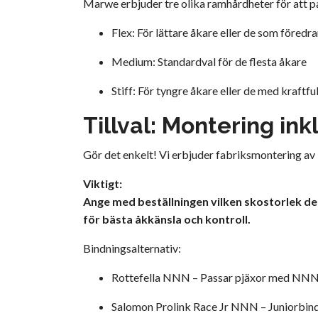
Marwe erbjuder tre olika ramhårdheter för att pa
Flex: För lättare åkare eller de som föredr
Medium: Standardval för de flesta åkare
Stiff: För tyngre åkare eller de med kraftful
Tillval: Montering ink
Gör det enkelt! Vi erbjuder fabriksmontering av 
Viktigt:
Ange med beställningen vilken skostorlek de
för bästa åkkänsla och kontroll.
Bindningsalternativ:
Rottefella NNN – Passar pjäxor med NNN-sul
Salomon Prolink Race Jr NNN – Juniorbin