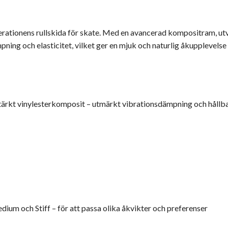
ationens rullskida för skate. Med en avancerad kompositram, ut
ing och elasticitet, vilket ger en mjuk och naturlig åkupplevelse
ärkt vinylesterkomposit – utmärkt vibrationsdämpning och hållb
edium och Stiff – för att passa olika åkvikter och preferenser