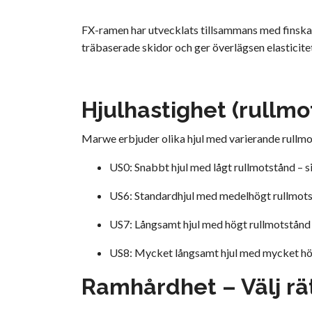
FX-ramen har utvecklats tillsammans med finska
träbaserade skidor och ger överlägsen elasticite
Hjulhastighet (rullmo
Marwe erbjuder olika hjul med varierande rullmo
US0: Snabbt hjul med lågt rullmotstånd – s
US6: Standardhjul med medelhögt rullmots
US7: Långsamt hjul med högt rullmotstånd 
US8: Mycket långsamt hjul med mycket högt
Ramhårdhet – Välj rät