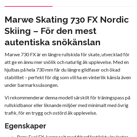
Marwe Skating 730 FX Nordic
Skiing – För den mest
autentiska snökänslan
Marwe 730 FX är en längre rullskida för skate, utvecklad för
att ge en ännu mer snölik och naturlig åk upplevelse. Med en
hjulbas på hela 730 mm får du längre glidfaser och ökad
stabilitet – perfekt för dig som vill ha en vinterlik känsla även
under barmarkssäsongen.
Vi rekommenderar denna modell särskilt för träningspass på
rullskidbanor eller liknande miljöer med minimalt med övrig
trafik, för en trygg och ostörd åk upplevelse.
Egenskaper
Ram: Exel FX-komposit med fiberförstärkt vinylester –