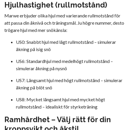
Hjulhastighet (rullmotstånd)
Marwe erbjuder olika hjul med varierande rullmotstånd för
att passa din åknivå och träningsmål. Ju högre nummer, desto
trögare hjul med mer snökänsla:
US0: Snabbt hjul med lågt rullmotstånd – simulerar
åkning på isig snö
US6: Standardhjul med medelhögt rullmotstånd –
simulerar åkning på nysnö
US7: Långsamt hjul med högt rullmotstånd – simulerar
åkning på blöt snö
US8: Mycket långsamt hjul med mycket högt
rullmotstånd – idealiskt för styrketräning
Ramhårdhet – Välj rätt för din
kroppsvikt och åkstil