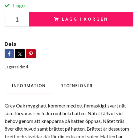
I lager.
LÄGG I KORGEN
Dela
Lagersaldo:
4
INFORMATION
RECENSIONER
Grey Oak mygghatt kommer med ett finmaskigt svart nät
som förvaras i en ficka runt hela hatten. Nätet fälls ut vid
behov genom att knapparna på hatten öppnas. Nätet träs
över ditt huvud samt brättet på hatten. Brättet är dessutom
brett och skyddar därför dig extra mot solen. Hatten har