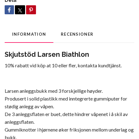
Dela
INFORMATION
RECENSIONER
Skjutstöd Larsen Biathlon
10% rabatt vid köp at 10 eller fler, kontakta kundtjänst.
Larsen anleggsbukk med 3 forskjellige høyder.
Produsert i solid plastikk med inntegrerte gummiputer for
stødig anlegg av våpen.
De 3 anleggsflaten er buet, dette hindrer våpenet i å skil av
anleggsflaten.
Gummiknotter i hjørnene øker friksjonen mellom underlag og
bukk.