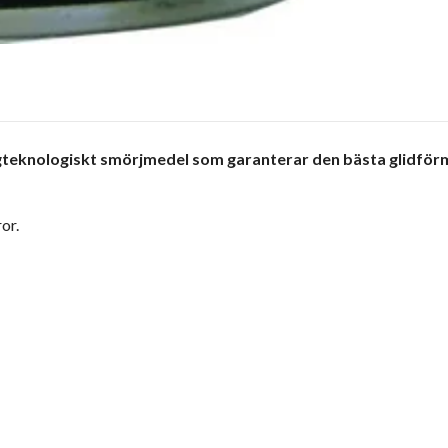
gteknologiskt smörjmedel som garanterar den bästa glidförm
or.