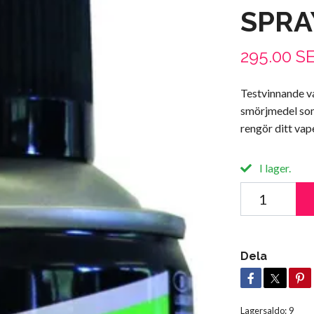
SPRA
295.00 S
Testvinnande v
smörjmedel som
rengör ditt va
I lager.
Dela
Lagersaldo:
9