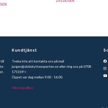
255.00 SEK
 SEK
Kundtjänst
S
ill
Tveka inte att kontakta oss på mail
tte
jorgen@skidskytteexperten.se
eller ring oss på 0708
et.
571559!<
Öppet var dag mellan 9.00 - 16.00.
Våra köpvillkor