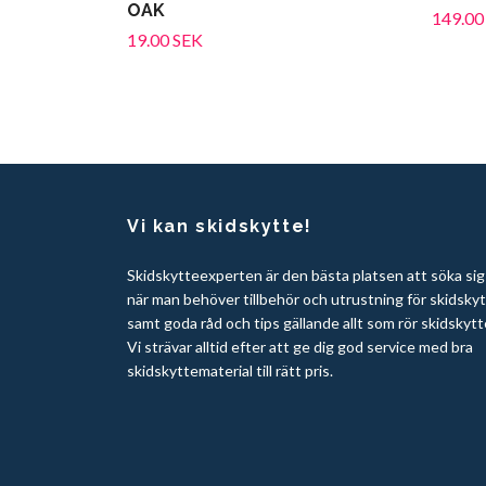
OAK
149.00
19.00 SEK
Vi kan skidskytte!
Skidskytteexperten är den bästa platsen att söka sig t
när man behöver tillbehör och utrustning för skidsky
samt goda råd och tips gällande allt som rör skidskytt
Vi strävar alltid efter att ge dig god service med bra
skidskyttematerial till rätt pris.