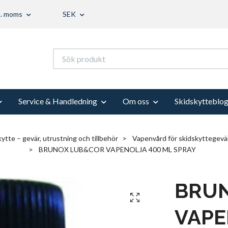
l. moms
SEK
Service & Handledning
Om oss
Skidskytteblo
ytte – gevär, utrustning och tillbehör
Vapenvård för skidskyttegevär
BRUNOX LUB&COR VAPENOLJA 400 ML SPRAY
BRU
VAPE