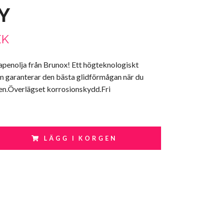
Y
EK
apenolja från Brunox! Ett högteknologiskt
 garanterar den bästa glidförmågan när du
pen.Överlägset korrosionskydd.Fri
LÄGG I KORGEN