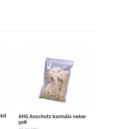
Brunox Turb
100ml
125.00 SEK
kit
AHG Anschutz bomulls vekar
508