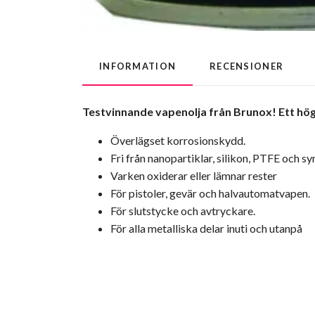
INFORMATION
RECENSIONER
Testvinnande vapenolja från Brunox! Ett hö
Överlägset korrosionskydd.
Fri från nanopartiklar, silikon, PTFE och syr
Varken oxiderar eller lämnar rester
För pistoler, gevär och halvautomatvapen.
För slutstycke och avtryckare.
För alla metalliska delar inuti och utanpå