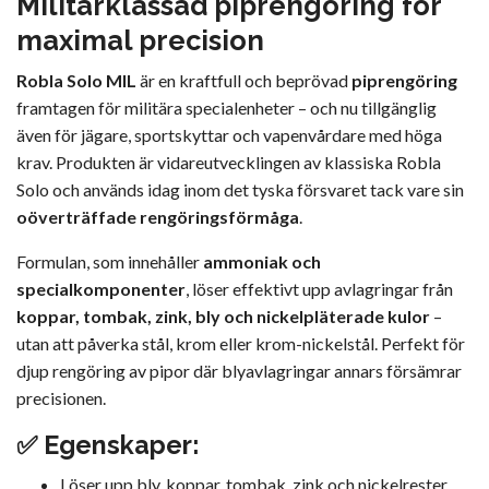
Militärklassad piprengöring för
maximal precision
Robla Solo MIL
är en kraftfull och beprövad
piprengöring
framtagen för militära specialenheter – och nu tillgänglig
även för jägare, sportskyttar och vapenvårdare med höga
krav. Produkten är vidareutvecklingen av klassiska Robla
Solo och används idag inom det tyska försvaret tack vare sin
oöverträffade rengöringsförmåga
.
Formulan, som innehåller
ammoniak och
specialkomponenter
, löser effektivt upp avlagringar från
koppar, tombak, zink, bly och nickelpläterade kulor
–
utan att påverka stål, krom eller krom-nickelstål. Perfekt för
djup rengöring av pipor där blyavlagringar annars försämrar
precisionen.
✅
Egenskaper:
Löser upp bly, koppar, tombak, zink och nickelrester