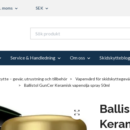
l. moms
SEK
Service & Handledning
Om oss
Skidskytteblo
ytte – gevär, utrustning och tillbehör
Vapenvård för skidskyttegevär
Ballistol GunCer Keramisk vapenolja spray 50ml
Balli
Keram