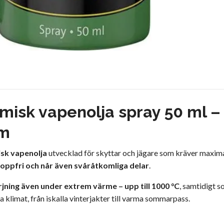
amisk vapenolja spray 50 ml 
rm
sk vapenolja
utvecklad för skyttar och jägare som kräver maximal
roppfri och når även svåråtkomliga delar
.
jning även under extrem värme – upp till 1000 °C
, samtidigt 
la klimat, från iskalla vinterjakter till varma sommarpass.