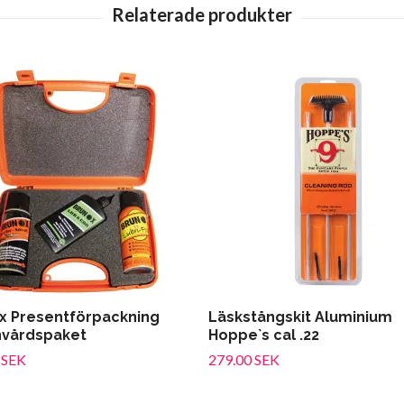
x Presentförpackning
Läskstångskit Aluminium
vårdspaket
Hoppe`s cal .22
 SEK
279.00 SEK