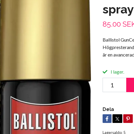
spray
85.00 SE
Ballistol GunC
Högpresterande
är en avancerad
I lager.
Dela
Lagersaldo:
5