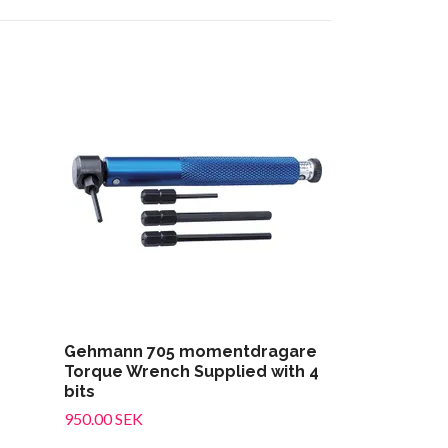
Ballistol Gu
vapenolja 6
109.00 SEK
Gehmann 705 momentdragare
Torque Wrench Supplied with 4
bits
950.00 SEK