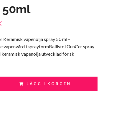
 50ml
K
er Keramisk vapenolja spray 50 ml –
 vapenvård i sprayformBallistol GunCer spray
 keramisk vapenolja utvecklad för sk
LÄGG I KORGEN