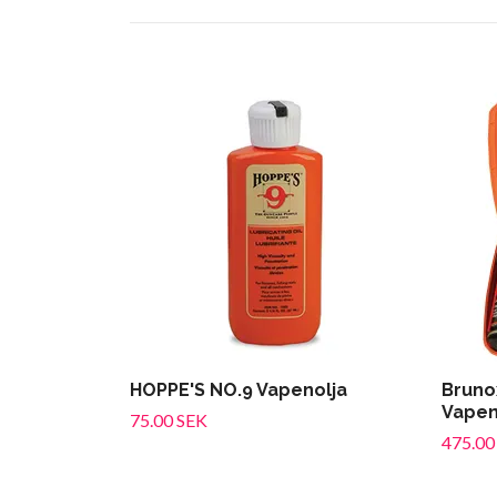
HOPPE'S NO.9 Vapenolja
Bruno
Vapen
75.00 SEK
475.00