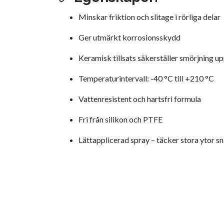
Minskar friktion och slitage i rörliga delar
Ger utmärkt korrosionsskydd
Keramisk tillsats säkerställer smörjning up
Temperaturintervall: -40 °C till +210 °C
Vattenresistent och hartsfri formula
Fri från silikon och PTFE
Lättapplicerad spray – täcker stora ytor s