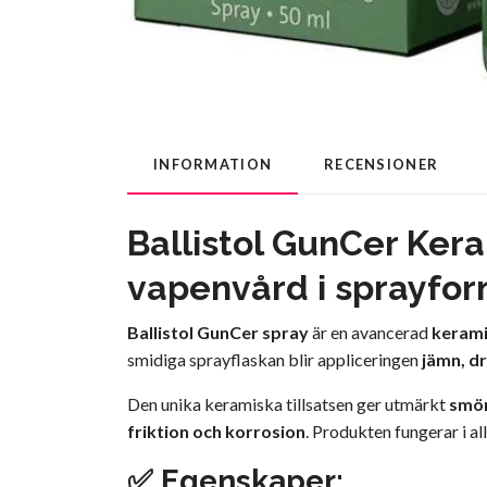
INFORMATION
RECENSIONER
Ballistol GunCer Ker
vapenvård i sprayfo
Ballistol GunCer spray
är en avancerad
kerami
smidiga sprayflaskan blir appliceringen
jämn, d
Den unika keramiska tillsatsen ger utmärkt
smör
friktion och korrosion
. Produkten fungerar i al
✅
Egenskaper: