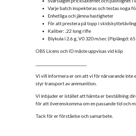
Svårslagen pricksäkerhet och pålitlighet i
Varje batch inspekteras och testas noga för
Enhetliga och jämna hastigheter
För att prestera på topp i skidskyttetävling
Kaliber: .22 long rifle
Blykula i 2.6 g, V0 320 m/sec (Piplängd: 65
OBS Licens och ID måste uppvisas vid köp
____________________________
Vi vill informera er om att vi för närvarande int
styr transport av ammunition.
Vi inbjuder er istället att hämta er beställning d
för att överenskomma om en passande tid och me
Tack för er förståelse och samarbete.