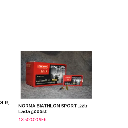
SK Pistol Ma
ammunition
110.00 SEK
2LR,
NORMA BIATHLON SPORT .22lr
Låda 5000st
13,500.00 SEK