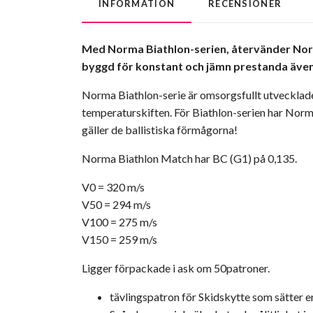
INFORMATION
RECENSIONER
Med Norma Biathlon-serien, återvänder Norma
byggd för konstant och jämn prestanda även 
Norma Biathlon-serie är omsorgsfullt utvecklad
temperaturskiften. För Biathlon-serien har Nor
gäller de ballistiska förmågorna!
Norma Biathlon Match har BC (G1) på 0,135.
V0 = 320 m/s
V50 = 294 m/s
V100 = 275 m/s
V150 = 259 m/s
Ligger förpackade i ask om 50patroner.
tävlingspatron för Skidskytte som sätter en