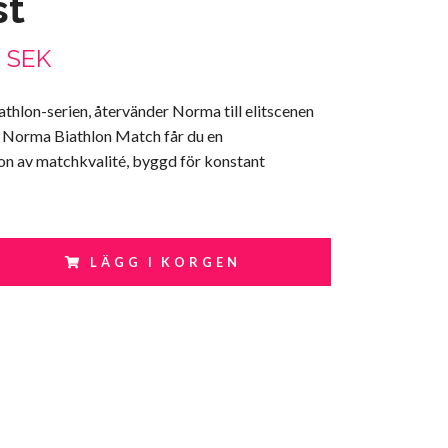
st
0 SEK
hlon-serien, återvänder Norma till elitscenen
I Norma Biathlon Match får du en
on av matchkvalité, byggd för konstant
LÄGG I KORGEN