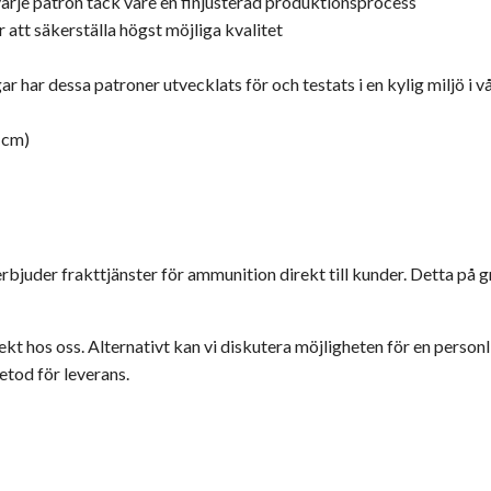
 varje patron tack vare en finjusterad produktionsprocess
 att säkerställa högst möjliga kvalitet
ar har dessa patroner utvecklats för och testats i en kylig miljö i v
 cm)
e erbjuder frakttjänster för ammunition direkt till kunder. Detta p
irekt hos oss. Alternativt kan vi diskutera möjligheten för en perso
tod för leverans.