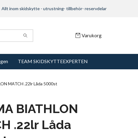
Allt inom skidskytte - utrustning- tillbehör- reservdelar
Varukorg
ggen
TEAM SKIDSKYTTEEXPERTEN
N MATCH .22lr Låda 5000st
A BIATHLON
 .22lr Låda