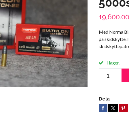
5000
19,600.0
Med Norma Biat
på skidskytte. 
skidskyttepatr
I lager.
Dela