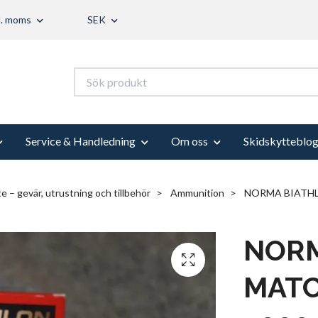
l. moms
SEK
Service & Handledning
Om oss
Skidskytteblo
e – gevär, utrustning och tillbehör
Ammunition
NORMA BIATHLO
NORM
MATCH