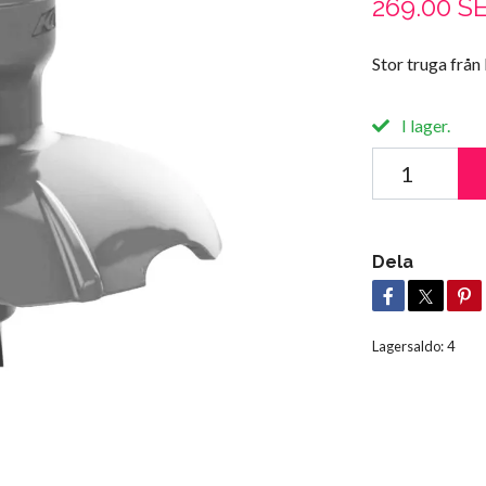
269.00 S
Stor truga från
I lager.
Dela
Lagersaldo:
4