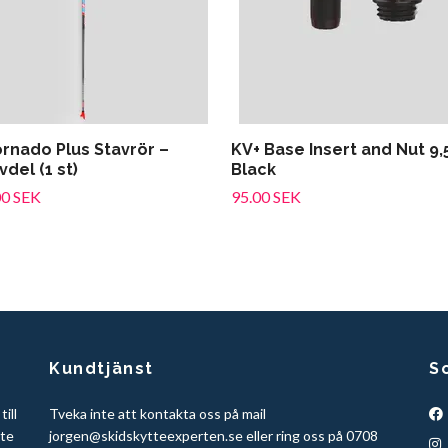
ornado Plus Stavrör –
KV+ Base Insert and Nut 9
del (1 st)
Black
00 SEK
95.00 SEK
Kundtjänst
S
ill
Tveka inte att kontakta oss på mail
tte
jorgen@skidskytteexperten.se
eller ring oss på 0708