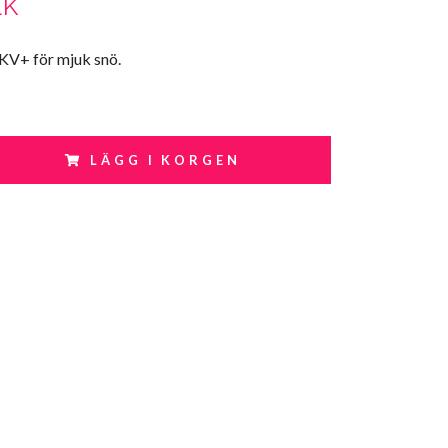
EK
 KV+ för mjuk snö.
LÄGG I KORGEN