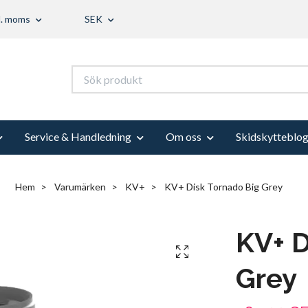
l. moms
SEK
Service & Handledning
Om oss
Skidskytteblo
Hem
Varumärken
KV+
KV+ Disk Tornado Big Grey
KV+ D
Grey