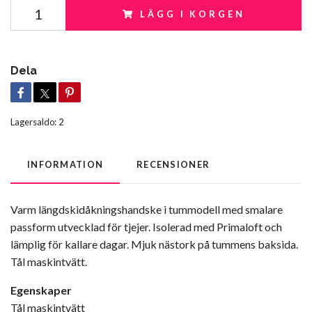
LÄGG I KORGEN
Dela
Lagersaldo:
2
INFORMATION
RECENSIONER
Varm längdskidåkningshandske i tummodell med smalare
passform utvecklad för tjejer. Isolerad med Primaloft och
lämplig för kallare dagar. Mjuk nästork på tummens baksida.
Tål maskintvätt.
Egenskaper
Tål maskintvätt