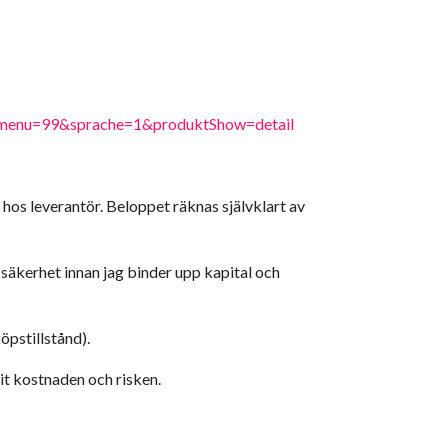
4&menu=99&sprache=1&produktShow=detail
 hos leverantör. Beloppet räknas självklart av
säkerhet innan jag binder upp kapital och
öpstillstånd).
it kostnaden och risken.