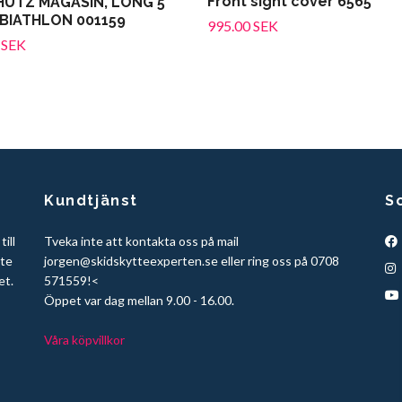
Front sight cover 6565
UTZ MAGASIN, LONG 5
BIATHLON 001159
995.00 SEK
 SEK
Kundtjänst
S
ill
Tveka inte att kontakta oss på mail
tte
jorgen@skidskytteexperten.se
eller ring oss på 0708
et.
571559!<
Öppet var dag mellan 9.00 - 16.00.
Våra köpvillkor