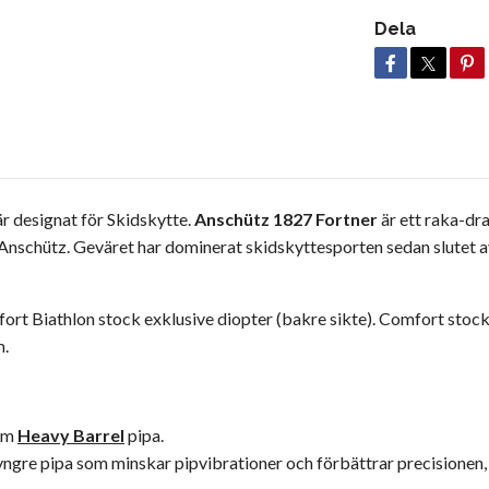
Dela
är designat för Skidskytte.
Anschütz 1827 Fortner
är ett raka-dr
Anschütz. Geväret har dominerat skidskyttesporten sedan slutet a
ort Biathlon stock exklusive diopter (bakre sikte). Comfort stoc
m.
 mm
Heavy Barrel
pipa.
gre pipa som minskar pipvibrationer och förbättrar precisionen, sä