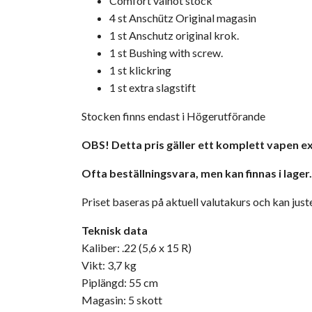
Comfort valnöt stock
4 st Anschütz Original magasin
1 st Anschutz original krok.
1 st Bushing with screw.
1 st klickring
1 st extra slagstift
Stocken finns endast i Högerutförande
OBS! Detta pris gäller ett komplett vapen ex
Ofta beställningsvara, men kan finnas i lager
Priset baseras på aktuell valutakurs och kan just
Teknisk data
Kaliber: .22 (5,6 x 15 R)
Vikt: 3,7 kg
Piplängd: 55 cm
Magasin: 5 skott