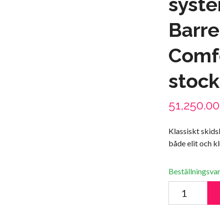
syst
Barre
Comfo
stock
51,250.0
Klassiskt skid
både elit och k
Beställningsvar