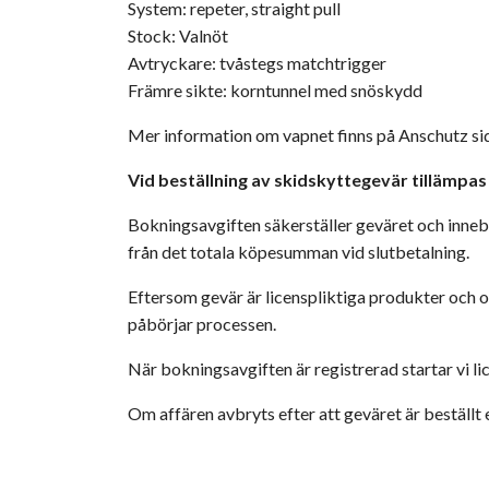
System: repeter, straight pull
Stock: Valnöt
Avtryckare: tvåstegs matchtrigger
Främre sikte: korntunnel med snöskydd
Mer information om vapnet finns på Anschutz s
Vid beställning av skidskyttegevär tillämpas
Bokningsavgiften säkerställer geväret och innebär
från det totala köpesumman vid slutbetalning.
Eftersom gevär är licenspliktiga produkter och o
påbörjar processen.
När bokningsavgiften är registrerad startar vi l
Om affären avbryts efter att geväret är beställt 