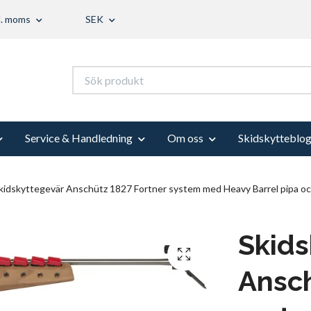
l. moms
SEK
Service & Handledning
Om oss
Skidskytteblo
idskyttegevär Anschütz 1827 Fortner system med Heavy Barrel pipa oc
Skids
Ansch