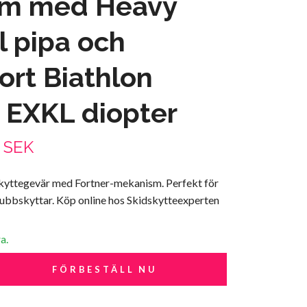
em med Heavy
l pipa och
rt Biathlon
 EXKL diopter
0 SEK
skyttegevär med Fortner-mekanism. Perfekt för
lubbskyttar. Köp online hos Skidskytteexperten
a.
FÖRBESTÄLL NU