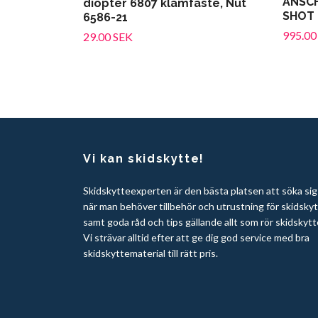
ANSCH
diopter 6807 klämfäste, Nut
SHOT 
6586-21
995.00
29.00 SEK
Vi kan skidskytte!
Skidskytteexperten är den bästa platsen att söka sig t
när man behöver tillbehör och utrustning för skidsky
samt goda råd och tips gällande allt som rör skidskytt
Vi strävar alltid efter att ge dig god service med bra
skidskyttematerial till rätt pris.