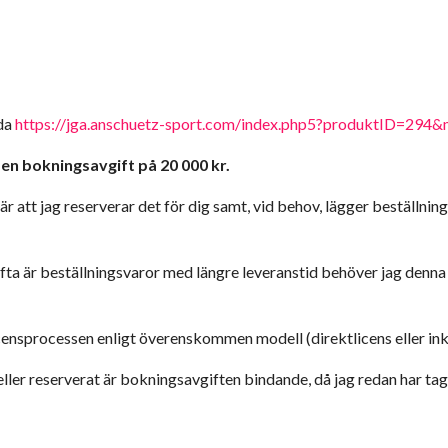
ida
https://jga.anschuetz-sport.com/index.php5?produktID=29
 en bokningsavgift på 20 000 kr.
 att jag reserverar det för dig samt, vid behov, lägger beställning
fta är beställningsvaror med längre leveranstid behöver jag denna 
icensprocessen enligt överenskommen modell (direktlicens eller ink
eller reserverat är bokningsavgiften bindande, då jag redan har tag