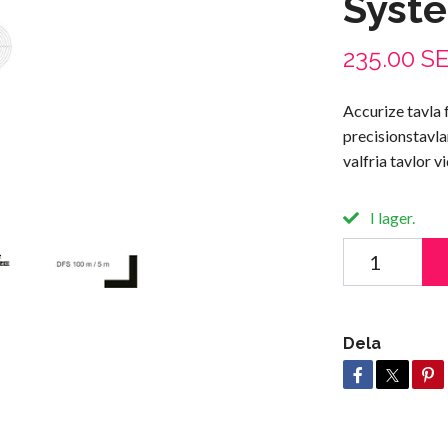
Syst
235.00 S
Accurize tavla
precisionstavla
valfria tavlor 
I lager.
Dela