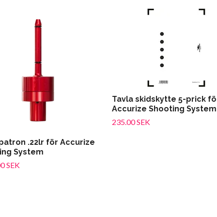
Tavla skidskytte 5-prick fö
Accurize Shooting System
235.00 SEK
atron .22lr för Accurize
ing System
00 SEK