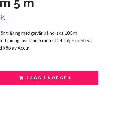
em 5 m
EK
 för träning med gevär på norska 100 m
n. Träningsavstånd 5 meter.Det följer med två
vid köp av Accur
LÄGG I KORGEN