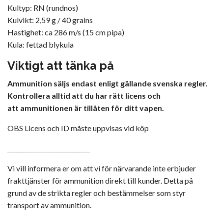
Kultyp: RN (rundnos)
Kulvikt: 2,59 g / 40 grains
Hastighet: ca 286 m/s (15 cm pipa)
Kula: fettad blykula
Viktigt
att
tänka
på
Ammunition
säljs
endast
enligt
gällande
svenska
regler.
Kontrollera
alltid
att
du
har
rätt
licens
och
att
ammunitionen
är
tillåten
för
ditt
vapen.
OBS Licens och ID måste uppvisas vid köp
____________________________
Vi vill informera er om att vi för närvarande inte erbjuder
frakttjänster för ammunition direkt till kunder. Detta på
grund av de strikta regler och bestämmelser som styr
transport av ammunition.