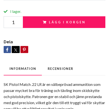
I lager.
LÄGG I KORGEN
Dela
INFORMATION
RECENSIONER
SK Pistol Match .22 LR är en välbeprövad ammunition som
passar mycket bra för träning och tävling inom skidskytte
och pistolskytte. Patronen ger en stabil och jämn prestanda
med god precision, vilket gör den till ett tryggt val för skyttar
som vill ha ett pålitligt resultat i varje serie.