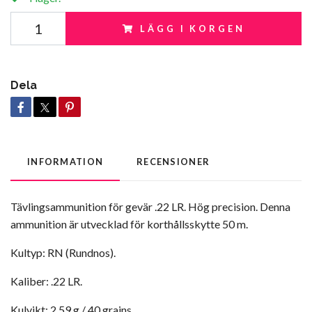
LÄGG I KORGEN
Dela
INFORMATION
RECENSIONER
Tävlingsammunition för gevär .22 LR. Hög precision. Denna
ammunition är utvecklad för korthållsskytte 50 m.
Kultyp: RN (Rundnos).
Kaliber: .22 LR.
Kulvikt: 2,59 g / 40 grains.