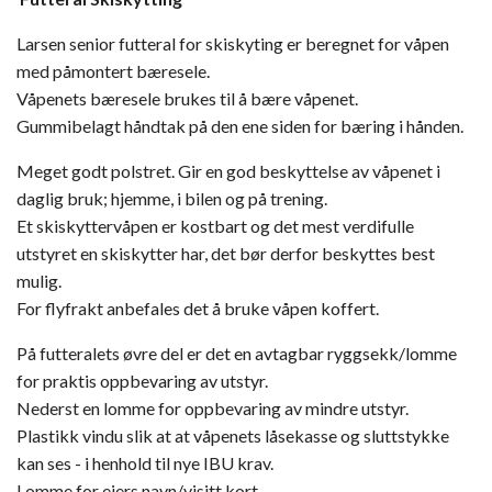
Larsen senior futteral for skiskyting er beregnet for våpen
med påmontert bæresele.
Våpenets bæresele brukes til å bære våpenet.
Gummibelagt håndtak på den ene siden for bæring i hånden.
Meget godt polstret. Gir en god beskyttelse av våpenet i
daglig bruk; hjemme, i bilen og på trening.
Et skiskyttervåpen er kostbart og det mest verdifulle
utstyret en skiskytter har, det bør derfor beskyttes best
mulig.
For flyfrakt anbefales det å bruke våpen koffert.
På futteralets øvre del er det en avtagbar ryggsekk/lomme
for praktis oppbevaring av utstyr.
Nederst en lomme for oppbevaring av mindre utstyr.
Plastikk vindu slik at at våpenets låsekasse og sluttstykke
kan ses - i henhold til nye IBU krav.
Lomme for eiers navn/visitt kort.