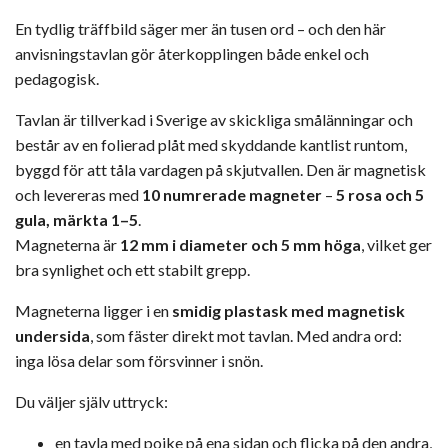
En tydlig träffbild säger mer än tusen ord – och den här
anvisningstavlan gör återkopplingen både enkel och
pedagogisk.
Tavlan är tillverkad i Sverige av skickliga smålänningar och
består av en folierad plåt med skyddande kantlist runtom,
byggd för att tåla vardagen på skjutvallen. Den är magnetisk
och levereras med
10 numrerade magneter
–
5 rosa och 5
gula, märkta 1–5
.
Magneterna är
12 mm i diameter och 5 mm höga
, vilket ger
bra synlighet och ett stabilt grepp.
Magneterna ligger i en
smidig plastask med magnetisk
undersida
, som fäster direkt mot tavlan. Med andra ord:
inga lösa delar som försvinner i snön.
Du väljer själv uttryck:
en tavla med pojke på ena sidan och flicka på den andra,