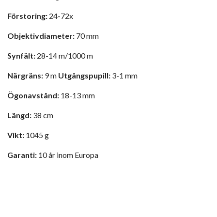
Förstoring:
24-72x
Objektivdiameter:
70 mm
Synfält:
28-14 m/1000 m
Närgräns:
9 m
Utgångspupill:
3-1 mm
Ögonavstånd:
18-13 mm
Längd:
38 cm
Vikt:
1045 g
Garanti:
10 år inom Europa