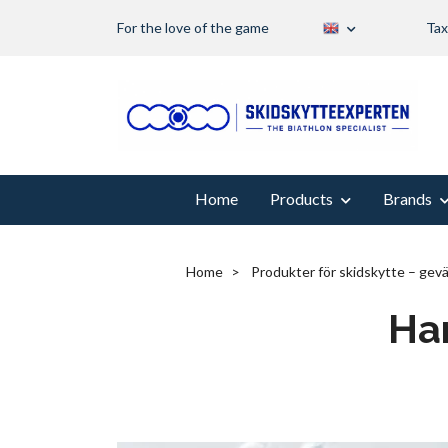
For the love of the game
Tax
Home
Products
Brands
Home
Produkter för skidskytte – gevär
Ha