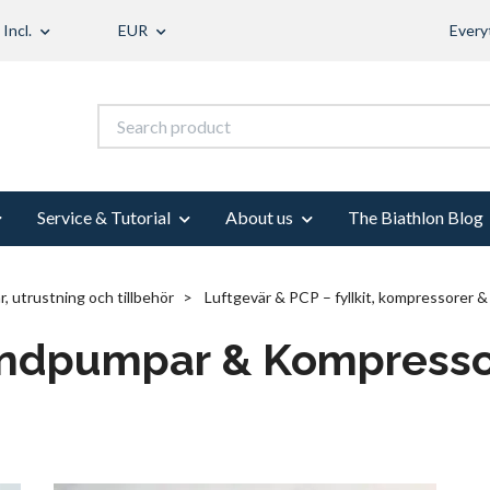
 Incl.
EUR
Every
Service & Tutorial
About us
The Biathlon Blog
, utrustning och tillbehör
Luftgevär & PCP – fyllkit, kompressorer &
ndpumpar & Kompresso